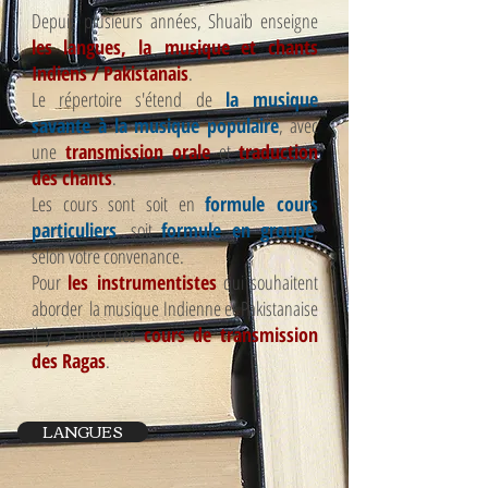
Depuis plusieurs années, Shuaïb enseigne
les langues, la musique et chants
Indiens / Pakistanais
.
Le répertoire s'étend de
la musique
savante à la musique populaire
, avec
une
transmission orale
et
traduction
des chants
.
Les cours sont soit en
formule
cours
particuliers
, soit
formule en groupe
,
selon votre convenance.
Pour
les instrumentistes
qui souhaitent
aborder la musique Indienne et Pakistanaise
il y a aussi des
cours de transmission
des Ragas
.
LANGUES