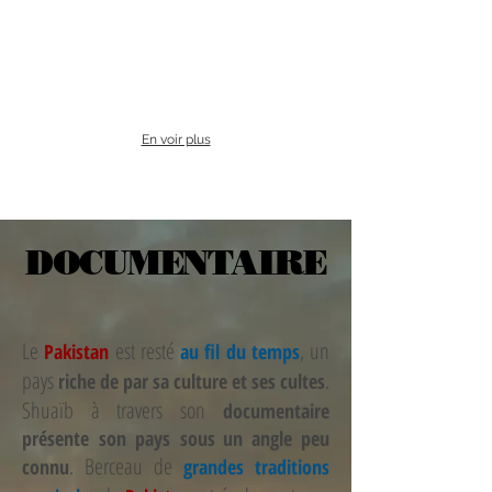
En voir plus
DOCUMENTAIRE
Le
est resté
, un
Pakistan
au fil du temps
pays
.
riche de par sa culture et ses cultes
Shuaïb à travers son
documentaire
présente son pays sous un angle peu
. Berceau de
connu
grandes traditions