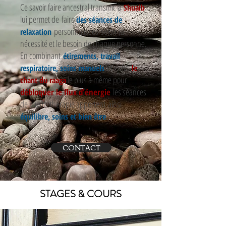
Ce savoir faire ancestral transmit à
Shuaib
lui permet de faire
des séances de
personnalisées selon la
relaxation
nécessité et le besoin de chaque personne.
En combinant
étirements, travail
et enfin
respiratoire, soins manuels
le
le plus à même pour
chant du raaga
les séances
débloquer le flux d'énergie
de musicothérapie apportent ainsi
.
équilibre, soins et bien être
CONTACT
STAGES & COURS