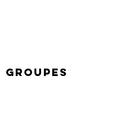
Meneur de plusieurs projets artistiques,
Shuaïb présente son art musical
sous différents angles en alliant, la
musique savante et Soufi du Pakistan, à
d'autres horizons de musiques du
monde traditionnel jusqu'au monde
contemporain.
GROUPES