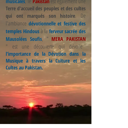
, le
est également une
musicales
Pakistan
Terre d'accueil des peuples et des cultes
. De
qui ont marqués son histoire
l'ambiance
dévotionnelle et festive des
à la
temples Hindous
ferveur sacrée des
,
"
Mausolées Soufis
MERA PAKISTAN
" est une découverte qui dévoile
l'importance de la Dévotion dans la
Musique à travers la Culture et les
Cultes au Pakistan.